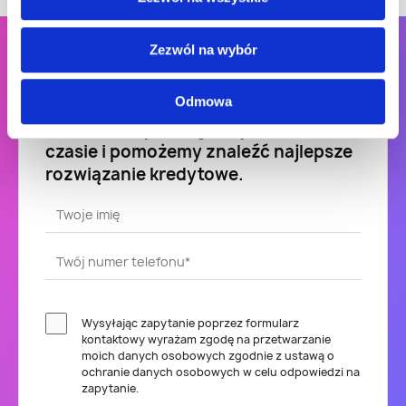
Zezwól na wybór
Odmowa
Zostaw swój numer telefonu,
a
oddzwonimy w dogodnym dla Ciebie
czasie i pomożemy znaleźć najlepsze
rozwiązanie kredytowe.
Wysyłając zapytanie poprzez formularz
kontaktowy wyrażam zgodę na przetwarzanie
moich danych osobowych zgodnie z ustawą o
ochranie danych osobowych w celu odpowiedzi na
zapytanie.