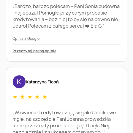
„Bardzo, bardzo polecam – Pani Sonia cudowna
i najlepsza! Pomogła przy całym procesie
kredytowania – bez niej to by się na pewno nie
udało! Polecam z całego serca! ❤️ Ela C.”
Opinia z Google
Przeczytaj pełną opinię
Katarzyna Ficoń
★
★
★
★
★
„W świecie kredytów czuję się jak dziecko we
mgle, na szczęście Pani Joanna prowadziła
mnie przez cały proces za rękę. Dzięki Niej,
bezpiecznie i z sukcesem dotarłam do…”