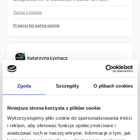
Opinia z Google
Przeczytaj pełną opinię
Katarzyna Łychacz
★
★
★
★
★
Zgoda
Szczegóły
O plikach cookies
„Serdecznie polecam panią Asię jako doradcę
kredytowego która okazała się niezwykle
pomocna i kompetentna. Wszystko dokładnie
Niniejsza strona korzysta z plików cookie
nam wyjaśniała, cierpliwie odpowiadała na
pytania i prowadziła nas przez cały proces…”
Wykorzystujemy pliki cookie do spersonalizowania treści
i reklam, aby oferować funkcje społecznościowe i
Opinia z Google
analizować ruch w naszej witrynie. Informacje o tym, jak